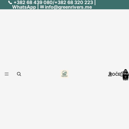
📞 +382 68 439 080/+382 68 320 223 |
WhatsApp | ✉ info@greenrivers.me
Totaln
POČETN
artika
u
korpi
0