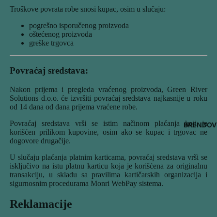
Troškove povrata robe snosi kupac, osim u slučaju:
pogrešno isporučenog proizvoda
oštećenog proizvoda
greške trgovca
Povraćaj sredstava:
Nakon prijema i pregleda vraćenog proizvoda, Green River
Solutions d.o.o. će izvršiti povraćaj sredstava najkasnije u roku
od 14 dana od dana prijema vraćene robe.
Povraćaj sredstava vrši se istim načinom plaćanja koji je
BRENDOV
korišćen prilikom kupovine, osim ako se kupac i trgovac ne
dogovore drugačije.
U slučaju plaćanja platnim karticama, povraćaj sredstava vrši se
isključivo na istu platnu karticu koja je korišćena za originalnu
transakciju, u skladu sa pravilima kartičarskih organizacija i
sigurnosnim procedurama Monri WebPay sistema.
Reklamacije