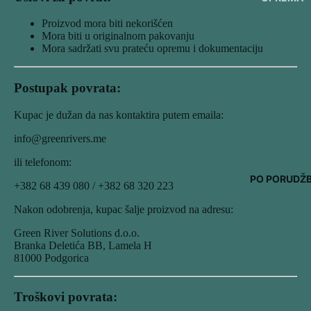
Proizvod mora biti nekorišćen
Mora biti u originalnom pakovanju
Mora sadržati svu prateću opremu i dokumentaciju
Postupak povrata:
Kupac je dužan da nas kontaktira putem emaila:
info@greenrivers.me
ili telefonom:
PO PORUDŽB
+382 68 439 080 / +382 68 320 223
Nakon odobrenja, kupac šalje proizvod na adresu:
Green River Solutions d.o.o.
Branka Deletića BB, Lamela H
81000 Podgorica
Troškovi povrata: