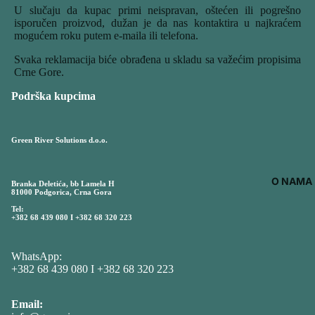
U slučaju da kupac primi neispravan, oštećen ili pogrešno
isporučen proizvod, dužan je da nas kontaktira u najkraćem
mogućem roku putem e-maila ili telefona.
Svaka reklamacija biće obrađena u skladu sa važećim propisima
Crne Gore.
Podrška kupcima
Green River Solutions d.o.o.
O NAMA
Branka Deletića, bb Lamela H
81000 Podgorica, Crna Gora
Tel:
+382 68 439 080 I +382 68 320 223
WhatsApp:
+382 68 439 080
I
+382 68 320 223
Email: